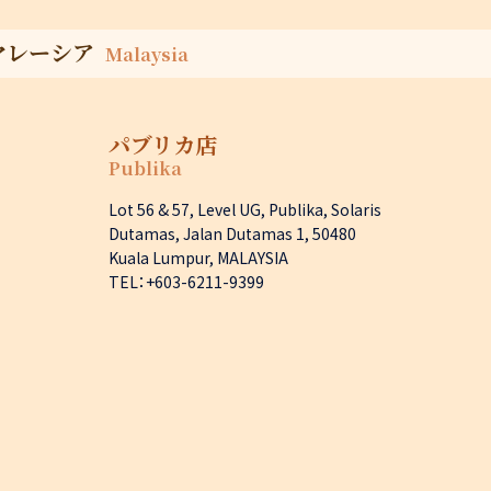
マレーシア
Malaysia
パブリカ店
Publika
Lot 56 & 57, Level UG, Publika, Solaris
Dutamas, Jalan Dutamas 1, 50480
Kuala Lumpur, MALAYSIA
TEL：+603-6211-9399