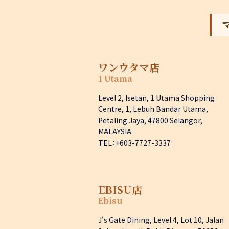
ワンウタマ店
1 Utama
Level 2, Isetan, 1 Utama Shopping
Centre, 1, Lebuh Bandar Utama,
Petaling Jaya, 47800 Selangor,
MALAYSIA
TEL：+603-7727-3337
EBISU店
Ebisu
J's Gate Dining, Level 4, Lot 10, Jalan