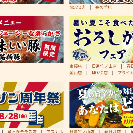
MOZO店
|
長久手店
東桜店
|
日進竹ノ山店
|
春
金山店
|
MOZO店
|
プライ
|
星ヶ丘テラス店
|
アスナル
日進竹ノ山店
|
春日井店
|