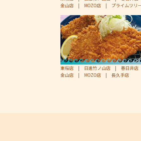
金山店
|
MOZO店
|
プライムツリ
東桜店
|
日進竹ノ山店
|
春日井店
金山店
|
MOZO店
|
長久手店