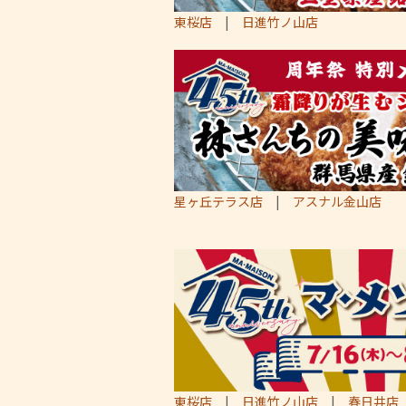
東桜店
|
日進竹ノ山店
星ヶ丘テラス店
|
アスナル金山店
東桜店
|
日進竹ノ山店
|
春日井店