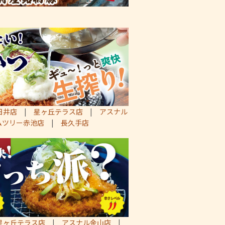
日井店
|
星ヶ丘テラス店
|
アスナル
ムツリー赤池店
|
長久手店
星ヶ丘テラス店
|
アスナル金山店
|