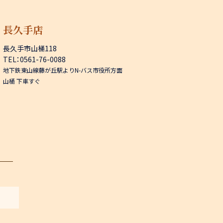
長久手店
長久手市山桶118
TEL：0561-76-0088
地下鉄東山線藤が丘駅よりN-バス市役所方面
山桶 下車すぐ